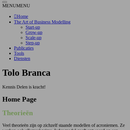
MENU
MENU
Home
The Art of Business Modelling
Start-up
Grow-up
Scale-up
Step-up
Publicaties
Tools
Diensten
Tolo Branca
Kennis Delen is kracht!
Home Page
Theorieën
Veel theorieën zijn op zichzelf staande modellen of acroniemen. Ze