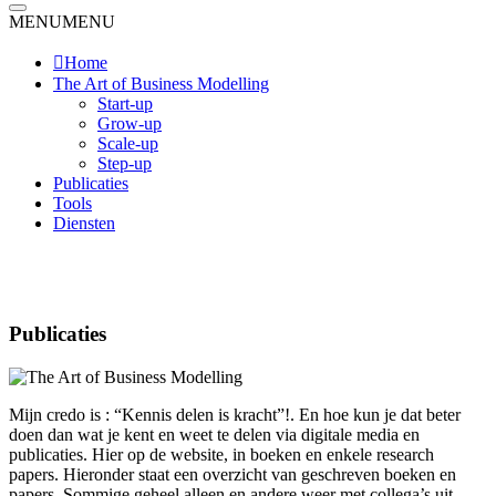
MENU
MENU
Home
The Art of Business Modelling
Start-up
Grow-up
Scale-up
Step-up
Publicaties
Tools
Diensten
Publicaties
Mijn credo is : “Kennis delen is kracht”!. En hoe kun je dat beter
doen dan wat je kent en weet te delen via digitale media en
publicaties. Hier op de website, in boeken en enkele research
papers. Hieronder staat een overzicht van geschreven boeken en
papers. Sommige geheel alleen en andere weer met collega’s uit