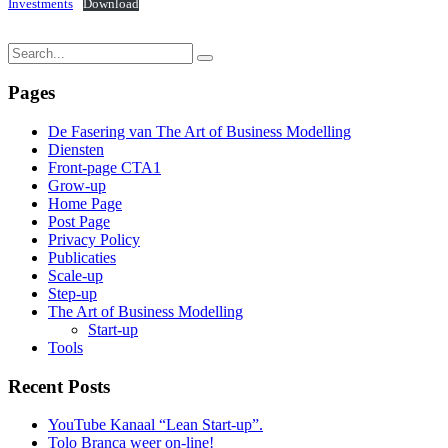
Investments
Download
Pages
De Fasering van The Art of Business Modelling
Diensten
Front-page CTA1
Grow-up
Home Page
Post Page
Privacy Policy
Publicaties
Scale-up
Step-up
The Art of Business Modelling
Start-up
Tools
Recent Posts
YouTube Kanaal “Lean Start-up”.
Tolo Branca weer on-line!