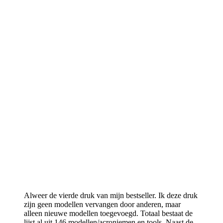
Alweer de vierde druk van mijn bestseller. Ik deze druk
zijn geen modellen vervangen door anderen, maar
alleen nieuwe modellen toegevoegd. Totaal bestaat de
lijst al uit 146 modellen/acroniemen en tools. Naast de